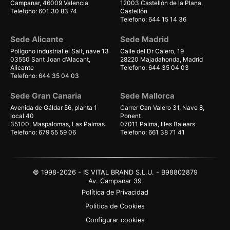
Campanar, 46009 Valencia
12003 Castellón de la Plana,
Telefono: 601 30 83 74
Castellón
Telefono: 644 15 14 36
Sede Alicante
Sede Madrid
Polígono industrial el Salt, nave 13
Calle del Dr Calero, 19
03550 Sant Joan d'Alacant,
28220 Majadahonda, Madrid
Alicante
Telefono: 644 35 04 03
Telefono: 644 35 04 03
Sede Gran Canaria
Sede Mallorca
Avenida de Gáldar 56, planta 1
Carrer Can Valero 31, Nave 8,
local 40
Ponent
35100, Maspalomas, Las Palmas
07011 Palma, Illes Balears
Telefono: 679 55 59 06
Telefono: 661 38 71 41
© 1998-2026 - IS VITAL BRAND S.L.U. - B98802879
Av. Campanar 39
Política de Privacidad
Politica de Cookies
Configurar cookies