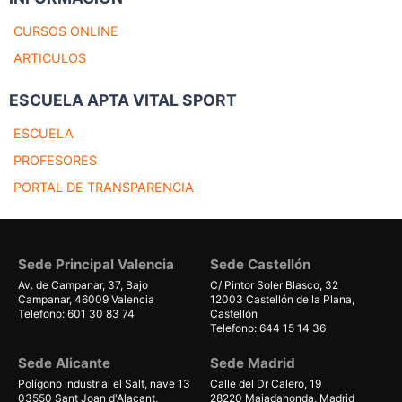
CURSOS ONLINE
ARTICULOS
ESCUELA APTA VITAL SPORT
ESCUELA
PROFESORES
PORTAL DE TRANSPARENCIA
Sede Principal Valencia
Sede Castellón
Av. de Campanar, 37, Bajo
C/ Pintor Soler Blasco, 32
Campanar, 46009 Valencia
12003 Castellón de la Plana,
Telefono: 601 30 83 74
Castellón
Telefono: 644 15 14 36
Sede Alicante
Sede Madrid
Polígono industrial el Salt, nave 13
Calle del Dr Calero, 19
03550 Sant Joan d'Alacant,
28220 Majadahonda, Madrid