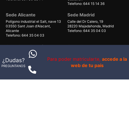
Telefono: 644 15 14 36
Sede Alicante
Sede Madrid
Polígono industrial el Salt, nave 13
Calle del Dr Calero, 19
03550 Sant Joan d'Alacant,
28220 Majadahonda, Madrid
Alicante
Telefono: 644 35 04 03
Telefono: 644 35 04 03
Sede Gran Canaria
Sede Mallorca
Avenida de Gáldar 56, planta 1
Carrer Can Valero 31, Nave 8,
local 40
Ponent
Para poder matricularte,
accede a la
¿Dudas?
35100, Maspalomas, Las Palmas
07011 Palma, Illes Balears
web de tu país
PREGUNTANOS
Telefono: 679 55 59 06
Telefono: 661 38 71 41
© 1998-2026 - IS VITAL BRAND S.L.U. - B98802879
Av. Campanar 39
Política de Privacidad
Politica de Cookies
Configurar cookies
Aviso Legal