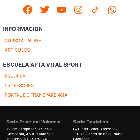
INFORMACION
CURSOS ONLINE
ARTICULOS
ESCUELA APTA VITAL SPORT
ESCUELA
PROFESORES
PORTAL DE TRANSPARENCIA
Sede Principal Valencia
Sede Castellón
Av. de Campanar, 37, Bajo
C/ Pintor Soler Blasco, 32
Campanar, 46009 Valencia
12003 Castellón de la Plana,
Telefono: 601 30 83 74
Castellón