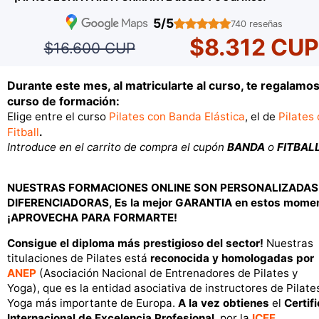
5/5
740 reseñas
$8.312 CU
$16.600 CUP
Durante este mes, al matricularte al curso, te regalamos
curso de formación:
Elige entre el curso
Pilates con Banda Elástica
, el de
Pilates
Fitball
.
Introduce en el carrito de compra el cupón
BANDA
o
FITBALL
NUESTRAS FORMACIONES ONLINE SON PERSONALIZADAS
DIFERENCIADORAS, Es la mejor GARANTIA en estos mome
¡APROVECHA PARA FORMARTE!
Consigue el diploma más prestigioso del sector!
Nuestras
titulaciones de Pilates está
reconocida y homologadas por
ANEP
(Asociación Nacional de Entrenadores de Pilates y
Yoga), que es la entidad asociativa de instructores de Pilate
Yoga más importante de Europa.
A la vez obtienes
el
Certif
I
nternacional de Excelencia Profesional
, por la
ICEF
.