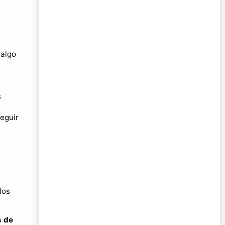
 algo
s
eguir
los
s de