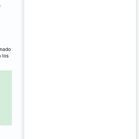
e
lenado
 los