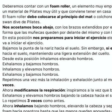
Deberemos contar con un
foam roller
, un elemento muy empl
un material de Pilates muy útil y que conviene tener en casa
El foam roller
debe colocarse al principio del mat
o colchone
swan dive de Pilates.
Nos acostamos boca abajo
, con los brazos extendidos por 
forma que las muñecas queden por delante del mismo y con l
En esta posición
nos preparamos para iniciar el ejercicio
ele
va a iniciar el ejercicio.
Bajamos la punta de la nariz hacia el suelo. Sin embargo,
si 
hacia el suelo, manteniendo una ligera extensión del cuello.
Desde esta posición inhalamos elevando hombros.
Exhalamos y bajamos hombros.
Inhalamos y elevamos hombros.
Exhalamos y bajamos hombros.
Repetimos una vez más la inhalación y exhalación junto al 
veces
.
Ahora
modificamos la respiración
: inspiramos a la vez que
Exhalamos y elevamos hombros bajando la cabeza hacia el s
Lo repetimos
3 veces
como antes.
Ahora
inhalamos
bajando hombros, elevando la cabeza y sepa
foam hacia nosotros hasta que las manos quedan apoyadas 