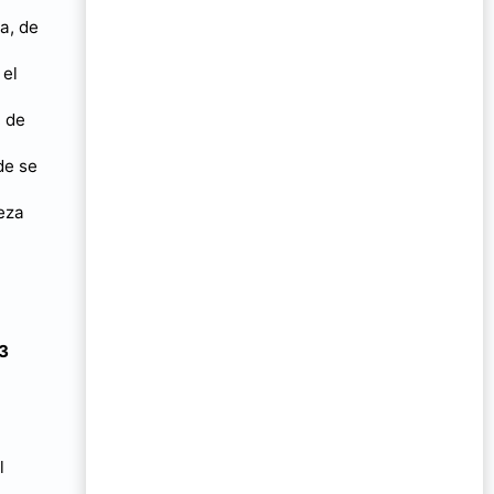
a, de
 el
, de
de se
beza
3
l