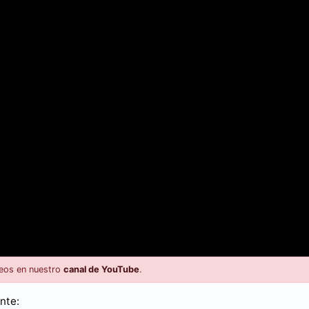
eos en nuestro
canal de YouTube
.
ente: