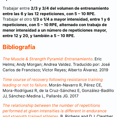
Trabajar entre
2/3 y 3/4 del volumen de entrenamiento
entre las 6 y las 12 repeticiones, con 5 – 10 RPE.
Trabajar el otro
1/3 o 1/4 a mayor intensidad, entre 1 y 6
repeticiones, con 5 – 10 RPE,
alternado con trabajo de
menor intensidad a un número de repeticiones mayor,
entre 12 y 20, y también a 5 – 10 RPE.
Bibliografía
The Muscle & Strength Pyramid: Entrenamiento
. Eric
Helms; Andy Morgan; Andrea Valdez. Traducido por: José
Carlos de Francisco; Víctor Reyes; Alberto Álvarez. 2019
Time course of recovery following resistance training
leading or not to failure
. Morán-Navarro R, Pérez CE,
Mora-Rodríguez R, de la Cruz-Sánchez E, González-Badillo
JJ, Sánchez-Medina L, Pallarés JG. 2017
The relationship between the number of repetitions
performed at given intensities is different in endurance
and strength trained athletes
. B. Richens and D.J. Cleather.