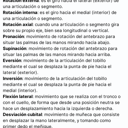
Rotación externa
: es el giro hacia el lateral (exterior) de
una articulación o segmento.
Rotación interna
: es el giro hacia el medial (interior) de
una articulación o segmento.
Rotación axial
: cuando una articulación o segmento gira
sobre su propio eje, bien sea longitudinal o vertical.
Pronación
: movimiento de rotación del antebrazo para
situar las palmas de las manos mirando hacia abajo.
Supinación
: movimiento de rotación del antebrazo para
situar las palmas de las manos mirando hacia arriba.
Eversión
: movimiento de la articulación del tobillo
mediante el cual se desplaza la punta de pie hacia el
lateral (exterior).
Inversión
: movimiento de la articulación del tobillo
mediante el cual se desplaza la punta de pie hacia el
medial (interior).
Flexión lateral
: movimiento que se realiza con el tronco o
con el cuello, de forma que desde una posición neutra se
hace un desplazamiento hacia la izquierda o derecha.
Desviación cubital
: movimiento de muñeca que consiste
en desplazar la mano lateralmente, y tomando como
primer dedo el meñique.