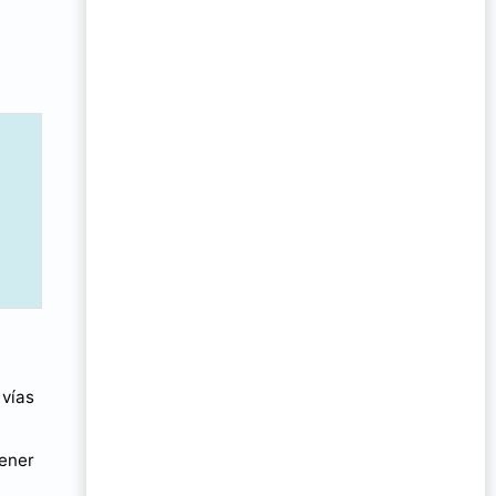
 vías
tener