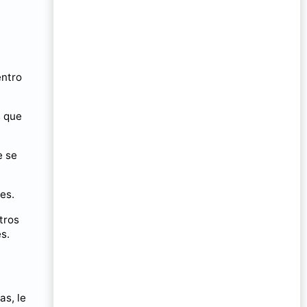
entro
s que
e se
es.
tros
s.
as, le