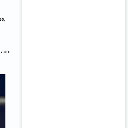
es,
rado.