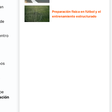
an
Preparación física en fútbol y el
entrenamiento estructurado
 de
entro
nos
s
ebe
ación