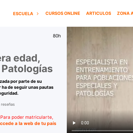
CURSOS ONLINE
ARTICULOS
ZONA 
ESCUELA
80h
ra edad,
 Patologías
zada por parte de su
r ha de seguir unas pautas
eguridad.
 reseñas
Para poder matricularte,
ccede a la web de tu país