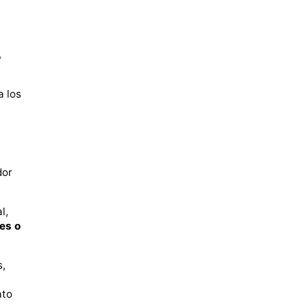
,
a los
dor
l,
es o
s,
ato