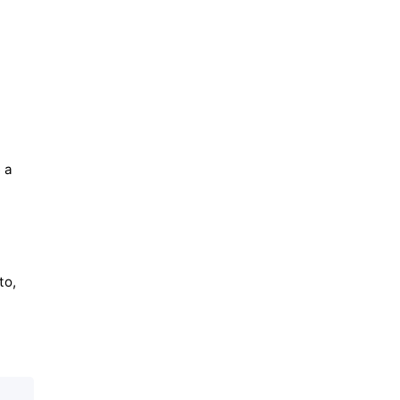
 a
to,