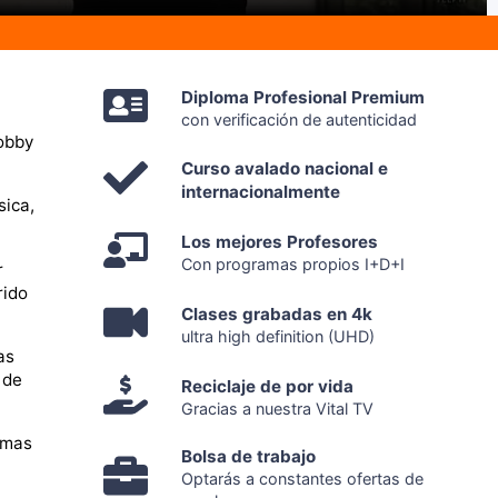
Diploma Profesional Premium
con verificación de autenticidad
hobby
Curso avalado nacional e
internacionalmente
sica,
Los mejores Profesores
Con programas propios I+D+I
r
rido
Clases grabadas en 4k
ultra high definition (UHD)
as
 de
Reciclaje de por vida
Gracias a nuestra Vital TV
omas
Bolsa de trabajo
Optarás a constantes ofertas de