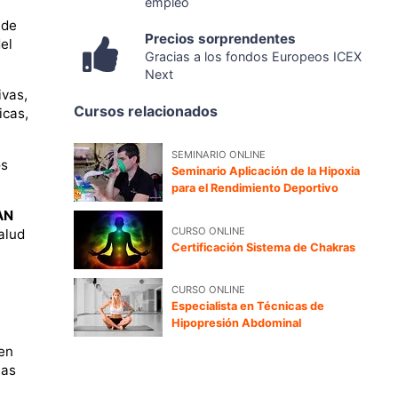
empleo
 de
Precios sorprendentes
el
Gracias a los fondos Europeos ICEX
Next
ivas,
Cursos relacionados
icas,
SEMINARIO ONLINE
os
Seminario Aplicación de la Hipoxia
para el Rendimiento Deportivo
AN
CURSO ONLINE
alud
Certificación Sistema de Chakras
CURSO ONLINE
Especialista en Técnicas de
Hipopresión Abdominal
en
las