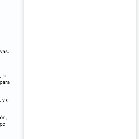
ivas.
 la
 para
, y a
ón,
mpo