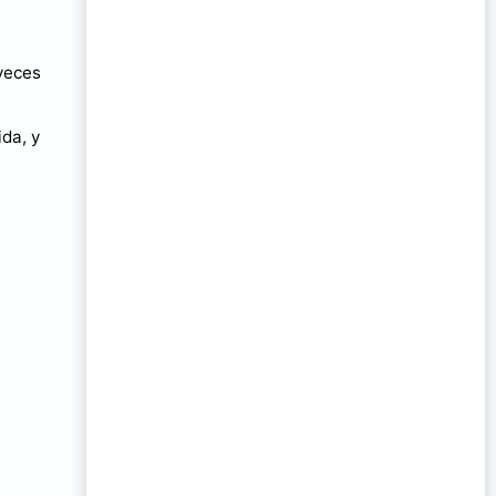
 veces
da, y