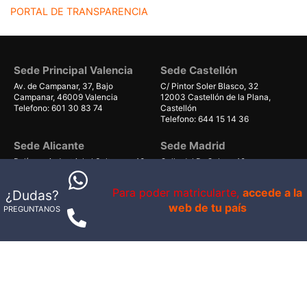
PORTAL DE TRANSPARENCIA
Sede Principal Valencia
Sede Castellón
Av. de Campanar, 37, Bajo
C/ Pintor Soler Blasco, 32
Campanar, 46009 Valencia
12003 Castellón de la Plana,
Telefono: 601 30 83 74
Castellón
Telefono: 644 15 14 36
Sede Alicante
Sede Madrid
Polígono industrial el Salt, nave 13
Calle del Dr Calero, 19
03550 Sant Joan d'Alacant,
28220 Majadahonda, Madrid
Alicante
Telefono: 644 35 04 03
Para poder matricularte,
accede a la
¿Dudas?
Telefono: 644 35 04 03
web de tu país
PREGUNTANOS
Sede Gran Canaria
Sede Mallorca
Avenida de Gáldar 56, planta 1
Carrer Can Valero 31, Nave 8,
local 40
Ponent
35100, Maspalomas, Las Palmas
07011 Palma, Illes Balears
Telefono: 679 55 59 06
Telefono: 661 38 71 41