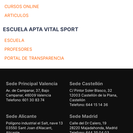
CURSOS ONLINE
ARTICULOS
ESCUELA APTA VITAL SPORT
ESCUELA
PROFESORES
PORTAL DE TRANSPARENCIA
Sede Principal Valencia
Sede Castellón
Av. de Campanar, 37, Bajo
C/ Pintor Soler Blasco, 32
Campanar, 46009 Valencia
12003 Castellón de la Plana,
Telefono: 601 30 83 74
Castellón
Telefono: 644 15 14 36
Sede Alicante
Sede Madrid
Polígono industrial el Salt, nave 13
Calle del Dr Calero, 19
03550 Sant Joan d'Alacant,
28220 Majadahonda, Madrid
Alicante
Telefono: 644 35 04 03