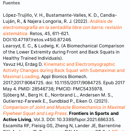
Fuentes
López-Trujillo, V. H., Bustamante-Valles, K. D., Candia-
Luján, R., & Najera Longoria, R. J. (2022).
Análisis de
electromiografía en la sentadilla libre con barra: revisión
sistemática
.
Retos, 45, 611-621.
DOI:10.47197/retos.v45i0.87246.
Learoyd, E. C., & Ludwig, K. (A Biomechanical Comparison
of the Lower Extremity during Front and Back Squats in
Healthy Trained Individuals).
Yavuz HU, Erdag D.
Kinematic and Electromyographic
Activity Changes during Back Squat with Submaximal and
Maximal Loading
. Appl Bionics Biomech.
2017;2017:9084725. doi: 10.1155/2017/9084725. Epub 2017
May 4. PMID: 28546738; PMCID: PMC5435978.
Sjöberg M., Berg H. E., Norrbrand L., Andersen M. S.,
Gutierrez-Farewik E., Sundblad P., Eiken O. (2021).
Comparison of Joint and Muscle Biomechanics in Maximal
Flywheel Squat and Leg Press
.
Frontiers in Sports and
Active Living
, Vol.3. DOI: 10.3389/fspor.2021.686335.
Escamilla RF, Fleisig GS, Zheng N, Lander JE, Barrentine