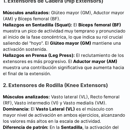
1. Extensores de Cadera (Hip Extensors)
Músculos analizados:
Glúteo mayor (GM), Aductor mayor
(AM) y Bíceps femoral (BF).
Hallazgos en Sentadilla (Squat):
El
Bíceps femoral (BF)
muestra un pico de actividad muy temprano y pronunciado
al inicio de la fase concéntrica, lo que indica su rol crucial
saliendo del "hoyo". El
Glúteo mayor (GM)
mantiene una
activación sostenida.
Hallazgos en Prensa (Leg Press):
El reclutamiento de los
extensores es más progresivo. El
Aductor mayor (AM)
muestra una contribución significativa que aumenta hacia
el final de la extensión.
2. Extensores de Rodilla (Knee Extensors)
Músculos analizados:
Vasto lateral (VL), Recto femoral
(RF), Vasto intermedio (VI) y Vasto medialis (VM).
Dominancia:
El
Vasto Lateral (VL)
es el músculo con
mayor nivel de activación en ambos ejercicios, alcanzando
los valores más altos en la escala de actividad.
Diferencia de patrón:
En la
Sentadilla
, la activación del