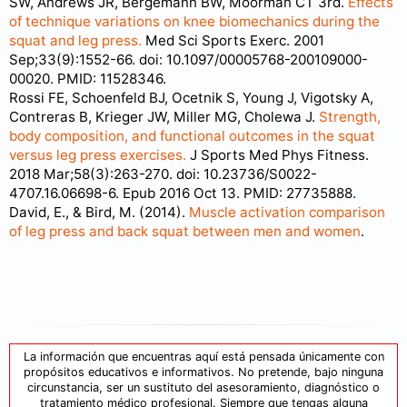
SW, Andrews JR, Bergemann BW, Moorman CT 3rd.
Effects
of technique variations on knee biomechanics during the
squat and leg press.
Med Sci Sports Exerc. 2001
Sep;33(9):1552-66. doi: 10.1097/00005768-200109000-
00020. PMID: 11528346.
Rossi FE, Schoenfeld BJ, Ocetnik S, Young J, Vigotsky A,
Contreras B, Krieger JW, Miller MG, Cholewa J.
Strength,
body composition, and functional outcomes in the squat
versus leg press exercises.
J Sports Med Phys Fitness.
2018 Mar;58(3):263-270. doi: 10.23736/S0022-
4707.16.06698-6. Epub 2016 Oct 13. PMID: 27735888.
David, E., & Bird, M. (2014).
Muscle activation comparison
of leg press and back squat between men and women
.
La información que encuentras aquí está pensada únicamente con
propósitos educativos e informativos. No pretende, bajo ninguna
circunstancia, ser un sustituto del asesoramiento, diagnóstico o
tratamiento médico profesional. Siempre que tengas alguna