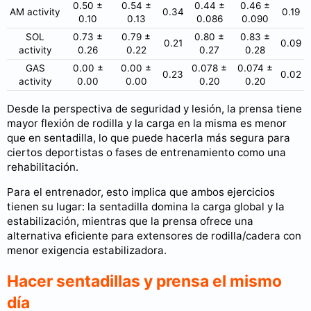
0.50 ±
0.54 ±
0.44 ±
0.46 ±
AM activity
0.34
0.19
0.10
0.13
0.086
0.090
SOL
0.73 ±
0.79 ±
0.80 ±
0.83 ±
0.21
0.09
activity
0.26
0.22
0.27
0.28
GAS
0.00 ±
0.00 ±
0.078 ±
0.074 ±
0.23
0.02
activity
0.00
0.00
0.20
0.20
Desde la perspectiva de seguridad y lesión, la prensa tiene
mayor flexión de rodilla y la carga en la misma es menor
que en sentadilla, lo que puede hacerla más segura para
ciertos deportistas o fases de entrenamiento como una
rehabilitación.
Para el entrenador, esto implica que ambos ejercicios
tienen su lugar: la sentadilla domina la carga global y la
estabilización, mientras que la prensa ofrece una
alternativa eficiente para extensores de rodilla/cadera con
menor exigencia estabilizadora.
Hacer sentadillas y prensa el mismo
día