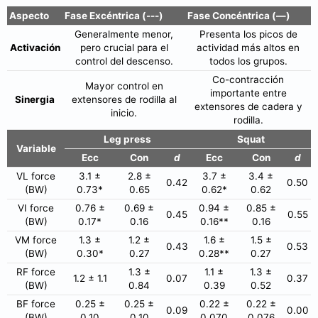
Aspecto
Fase Excéntrica (---)
Fase Concéntrica (—)
Generalmente menor,
Presenta los picos de
Activación
pero crucial para el
actividad más altos en
control del descenso.
todos los grupos.
Co-contracción
Mayor control en
importante entre
Sinergia
extensores de rodilla al
extensores de cadera y
inicio.
rodilla.
Leg press
Squat
Variable
Ecc
Con
d
Ecc
Con
d
VL force
3.1 ±
2.8 ±
3.7 ±
3.4 ±
0.42
0.50
(BW)
0.73*
0.65
0.62*
0.62
VI force
0.76 ±
0.69 ±
0.94 ±
0.85 ±
0.45
0.55
(BW)
0.17*
0.16
0.16**
0.16
VM force
1.3 ±
1.2 ±
1.6 ±
1.5 ±
0.43
0.53
(BW)
0.30*
0.27
0.28**
0.27
RF force
1.3 ±
1.1 ±
1.3 ±
1.2 ± 1.1
0.07
0.37
(BW)
0.84
0.39
0.52
BF force
0.25 ±
0.25 ±
0.22 ±
0.22 ±
0.09
0.00
(BW)
0.10
0.10
0.070
0.076