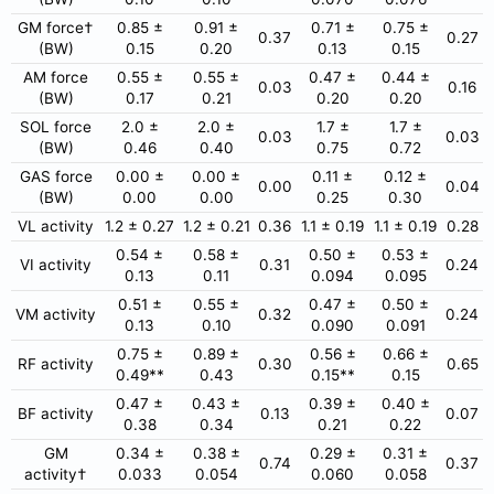
GM force†
0.85 ±
0.91 ±
0.71 ±
0.75 ±
0.37
0.27
(BW)
0.15
0.20
0.13
0.15
AM force
0.55 ±
0.55 ±
0.47 ±
0.44 ±
0.03
0.16
(BW)
0.17
0.21
0.20
0.20
SOL force
2.0 ±
2.0 ±
1.7 ±
1.7 ±
0.03
0.03
(BW)
0.46
0.40
0.75
0.72
GAS force
0.00 ±
0.00 ±
0.11 ±
0.12 ±
0.00
0.04
(BW)
0.00
0.00
0.25
0.30
VL activity
1.2 ± 0.27
1.2 ± 0.21
0.36
1.1 ± 0.19
1.1 ± 0.19
0.28
0.54 ±
0.58 ±
0.50 ±
0.53 ±
VI activity
0.31
0.24
0.13
0.11
0.094
0.095
0.51 ±
0.55 ±
0.47 ±
0.50 ±
VM activity
0.32
0.24
0.13
0.10
0.090
0.091
0.75 ±
0.89 ±
0.56 ±
0.66 ±
RF activity
0.30
0.65
0.49**
0.43
0.15**
0.15
0.47 ±
0.43 ±
0.39 ±
0.40 ±
BF activity
0.13
0.07
0.38
0.34
0.21
0.22
GM
0.34 ±
0.38 ±
0.29 ±
0.31 ±
0.74
0.37
activity†
0.033
0.054
0.060
0.058