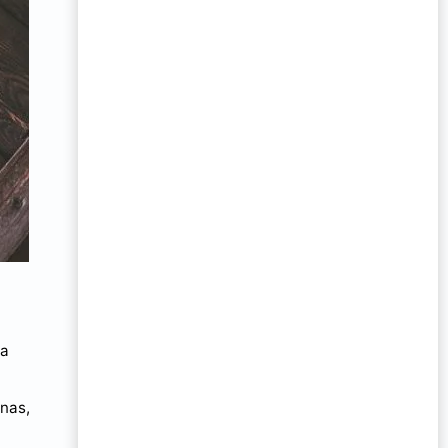
da
ínas,